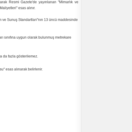
tanarak Resmi Gazete'de yayınlanan "Mimarlık ve
iyetleri" esas alınır.
zim ve Sunuş Standartları"nın 13 üncü maddesinde
ları sınıfına uygun olarak bulunmuş metrekare
a da fazla gösterilemez.
su" esas alınarak belirlenir.