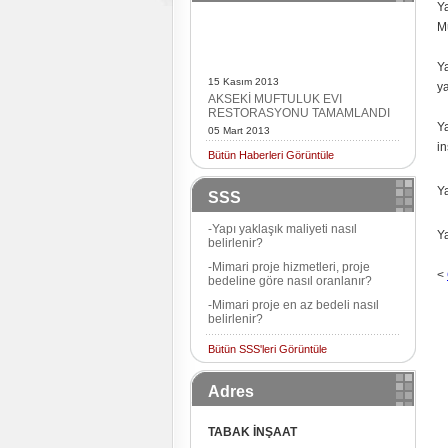
Y
Mü
Y
15 Kasım 2013
ya
AKSEKİ MUFTULUK EVI
RESTORASYONU TAMAMLANDI
Ya
05 Mart 2013
AKSEKİ MÜFTÜLÜK EVİ
in
Bütün Haberleri Görüntüle
RESTORASYONU BAŞLADI
12 Aralık 2012
Y
AKSEKİ MÜFTÜLÜK EVİ
SSS
İHALESİNİ TABAK İNŞAAT ALDI
-Yapı yaklaşık maliyeti nasıl
Ya
belirlenir?
-Mimari proje hizmetleri, proje
<
bedeline göre nasıl oranlanır?
-Mimari proje en az bedeli nasıl
belirlenir?
Bütün SSS'leri Görüntüle
Adres
TABAK İNŞAAT