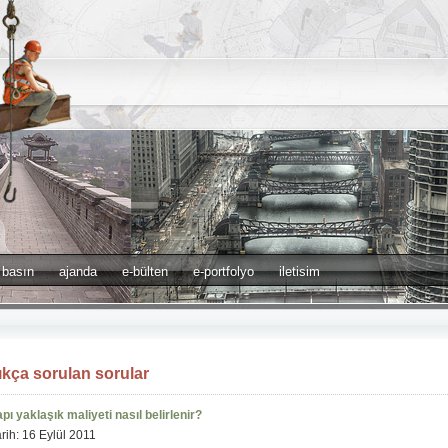
basın
ajanda
e-bülten
e-portfolyo
iletisim
ıkça sorulan sorular
pı yaklaşık maliyeti nasıl belirlenir?
rih: 16 Eylül 2011