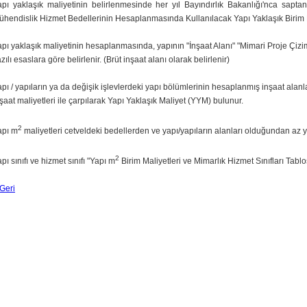
apı yaklaşık maliyetinin belirlenmesinde her yıl Bayındırlık Bakanlığı'nca sap
hendislik Hizmet Bedellerinin Hesaplanmasında Kullanılacak Yapı Yaklaşık Birim Mal
apı yaklaşık maliyetinin hesaplanmasında, yapının "İnşaat Alanı" "Mimari Proje Çi
zılı esaslara göre belirlenir. (Brüt inşaat alanı olarak belirlenir)
pı / yapıların ya da değişik işlevlerdeki yapı bölümlerinin hesaplanmış inşaat alan
şaat maliyetleri ile çarpılarak Yapı Yaklaşık Maliyet (YYM) bulunur.
2
apı m
maliyetleri cetveldeki bedellerden ve yapı/yapıların alanları olduğundan az y
2
pı sınıfı ve hizmet sınıfı "Yapı m
Birim Maliyetleri ve Mimarlık Hizmet Sınıfları Tablo
Geri