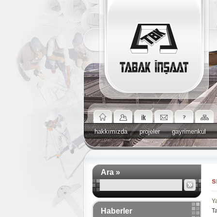
hakkımızda
projeler
gayrimenkul
Ara »
s
Ya
Haberler
Ta