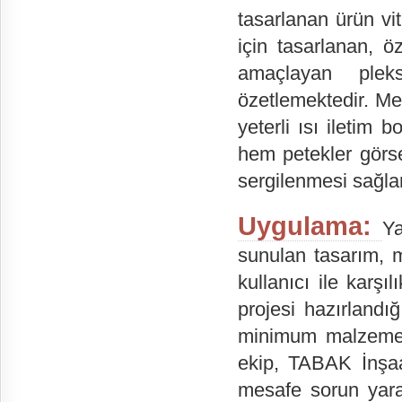
tasarlanan ürün vi
için tasarlanan, ö
amaçlayan plek
özetlemektedir. Mek
yeterli ısı iletim 
hem petekler görs
sergilenmesi sağla
Uygulama:
Ya
sunulan tasarım, m
kullanıcı ile karşıl
projesi hazırland
minimum malzeme i
ekip, TABAK İnşaa
mesafe sorun yara