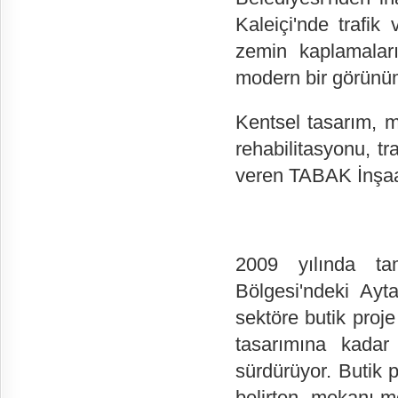
Kaleiçi'nde trafik
zemin kaplamaları
modern bir görünü
Kentsel tasarım, m
rehabilitasyonu, t
veren TABAK İnşaat,
2009 yılında ta
Bölgesi'ndeki Ay
sektöre butik proj
tasarımına kadar
sürdürüyor. Butik 
belirten, mekanı m