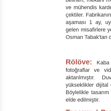
ve mühendis kardeş
çektiler. Fabrikan
aşaması 1 ay, uy
gelen misafirlere y
Osman Tabak'tan d
Rölöve:
Kaba 
fotoğraflar ve v
aktarılmıştır. D
yükseklikler dijita
Böylelikle tasarı
elde edilmiştir.