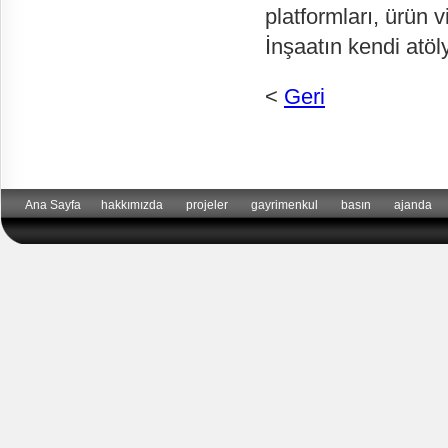
platformları, ürün v
İnşaatın kendi atöl
<
Geri
Ana Sayfa
hakkımızda
projeler
gayrimenkul
basın
ajanda