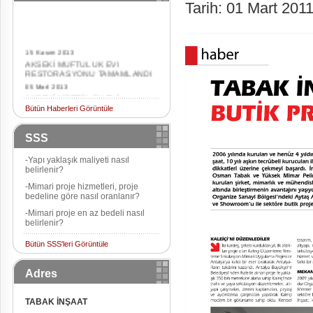
Tarih: 01 Mart 201
15 Kasım 2013
AKSEKİ MUFTULUK EVI
RESTORASYONU TAMAMLANDI
05 Mart 2013
AKSEKİ MÜFTÜLÜK EVİ
RESTORASYONU BAŞLADI
Bütün Haberleri Görüntüle
12 Aralık 2012
AKSEKİ MÜFTÜLÜK EVİ
SSS
İHALESİNİ TABAK İNŞAAT ALDI
-Yapı yaklaşık maliyeti nasıl
belirlenir?
-Mimari proje hizmetleri, proje
bedeline göre nasıl oranlanır?
-Mimari proje en az bedeli nasıl
belirlenir?
Bütün SSS'leri Görüntüle
Adres
TABAK İNŞAAT