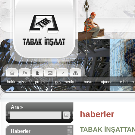
hakkımızda
projeler
gayrimenkul
basın
ajanda
e-bülten
Ara »
haberler
TABAK İNŞATTAN
Haberler